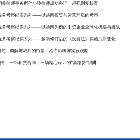
铜鼎律师事务所孙小玲律师成功办理一起死刑复核案
服务考察纪实系列——以越南投资与运营环境的考察
服务考察纪实系列——以越南为例的中资企业全球化机遇与挑战
服务考察纪实系列——越南修订后的《投资法》实施后新变化
专栏 | 调解与裁判的衔接：程序影响与实践观察
分析 | 一纸租赁合同，一场精心设计的“套路贷”陷阱